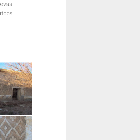
uevas
icos.