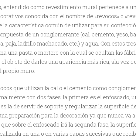
o, entendido como revestimiento mural pertenece a un
corativos conocida con el nombre de «revocos» o «rev
e la característica común de utilizar para su confecci
puesta de un conglomerante (cal, cemento, yeso, barr
na, paja, ladrillo machacado, etc.) y agua. Con estos tr
na una pasta o mortero con la cual se ocultan las fábri
n el objeto de darles una apariencia más rica, ala vez q
l propio muro.
ocos que utilizan la cal o el cemento como conglome
almente con dos fases: la primera es el enfoscado, 
es la de servir de soporte y regularizar la superficie d
una preparación para la decoración ya que nunca va a
o que sobre el enfoscado irá la segunda fase, la superfi
realizada en una o en varias capas sucesivas que reci