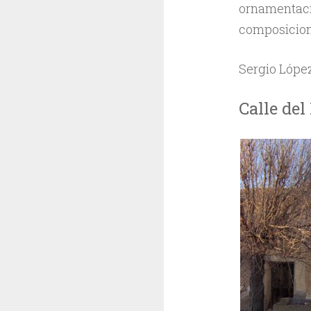
ornamentaci
composicion
Sergio Lópe
Calle de