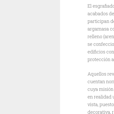
El esgrafiad
acabados de
participan d
argamasa com
relleno (are
se confeccio
edificios co
protección a
Aquellos rev
cuentan norm
cuya misión 
en realidad 
vista, puest
decorativa, 