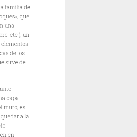
a familia de
oques», que
ón una
o, etc.), un
es elementos
cas de los
ue sirve de
rante
una capa
el muro; es
 quedar a la
cie
ben en