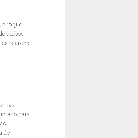
l, aunque
 de ambos
 es la arena,
an las
pintado para
las
a de