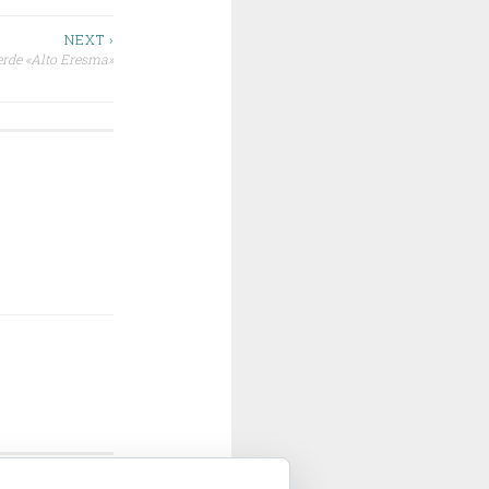
NEXT ›
erde «Alto Eresma»