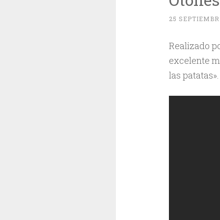
25 SEPTIEMBRE
Realizado po
excelente mu
las patatas»