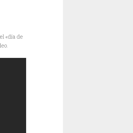
el «día de
deo.