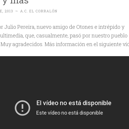
, 2013
~
A.C. EL CORRALÓN
r Julio Pereira, nuevo amigo de Otones e intrépido y
ltimedia, que, casualmente, pasó por nuestro pueblo 
. Muy agradecidos. Más información en el siguiente ví