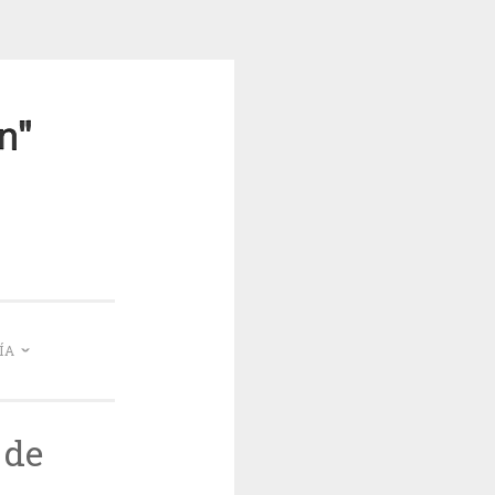
mea
ÍA
 de