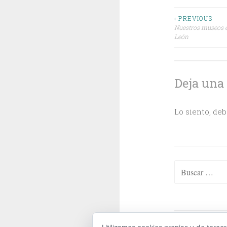
Navega
‹ PREVIOUS
Nuestros museos en
León
de
entrada
Deja una
Lo siento, de
Buscar:
ABOUT
|
CONTA