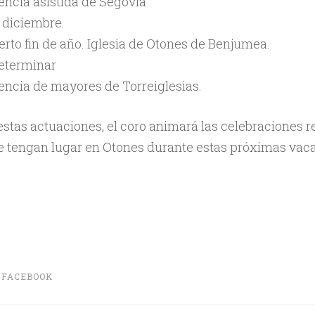
encia asistida de Segovia
 diciembre.
erto fin de año. Iglesia de Otones de Benjumea.
determinar
encia de mayores de Torreiglesias.
tas actuaciones, el coro animará las celebraciones re
e tengan lugar en Otones durante estas próximas vac
N
FACEBOOK