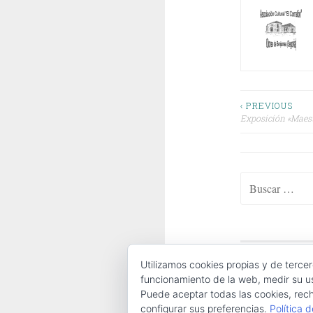
Navega
‹ PREVIOUS
Exposición «Maest
de
entrada
Buscar:
ABOUT
|
CONTA
Utilizamos cookies propias y de tercer
funcionamiento de la web, medir su us
Puede aceptar todas las cookies, rech
configurar sus preferencias.
Política 