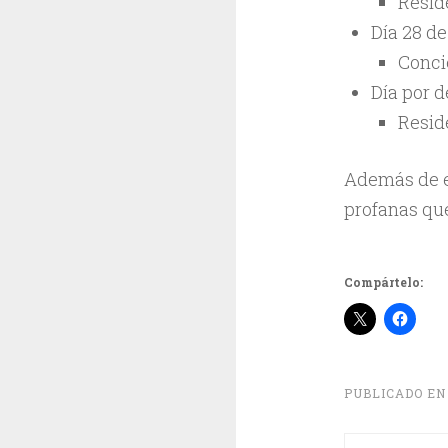
Resid
Día 28 de
Conci
Día por 
Resid
Además de es
profanas qu
Compártelo:
PUBLICADO E