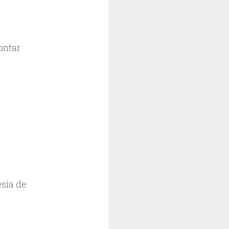
ontar
esia de