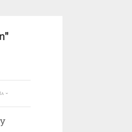
mea
ÍA
 y