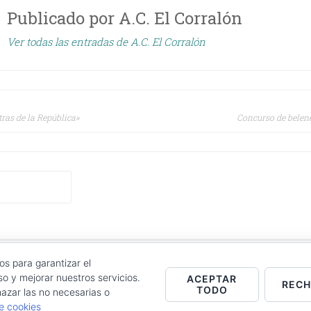
Publicado por
A.C. El Corralón
Ver todas las entradas de A.C. El Corralón
ción
ras de la República»
Concurso de belene
s
CT
|
COOKIES POLICY
|
LOG IN
os para garantizar el
o y mejorar nuestros servicios.
ACEPTAR
REC
TODO
azar las no necesarias o
de cookies