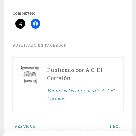
Compártelo:
PUBLICADO EN
FACEBOOK
Publicado por
A.C. El
Corralón
Ver todas las entradas de A.C. El
Corralón
Navegación
‹ PREVIOUS
NEXT ›
Sorteo de la cesta de Navidad en
Sorteo de la cesta de Navidad