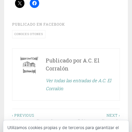
PUBLICADO EN
FACEBOOK
CONOCES OTONES
Publicado por
A.C. El
Corralón
Ver todas las entradas de A.C. El
Corralón
Navegación
‹ PREVIOUS
NEXT ›
Sabías que en Otones… Leer y
Sabías que en Otones… La
de
escribir en Otones
Panera
Utilizamos cookies propias y de terceros para garantizar el