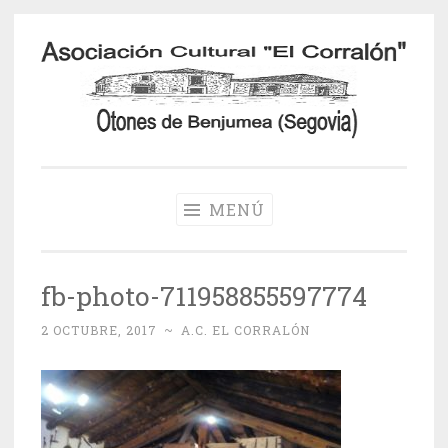
Saltar
al
contenido
Otones de
Benjumea
MENÚ
fb-photo-711958855597774
2 OCTUBRE, 2017
~
A.C. EL CORRALÓN