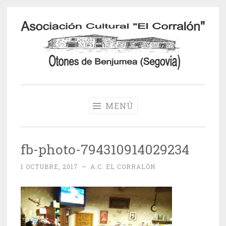
Saltar
al
contenido
Otones de
Benjumea
MENÚ
fb-photo-794310914029234
1 OCTUBRE, 2017
~
A.C. EL CORRALÓN