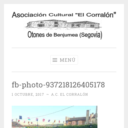
Saltar
al
contenido
Otones de
Benjumea
MENÚ
fb-photo-937218126405178
1 OCTUBRE, 2017
~
A.C. EL CORRALÓN