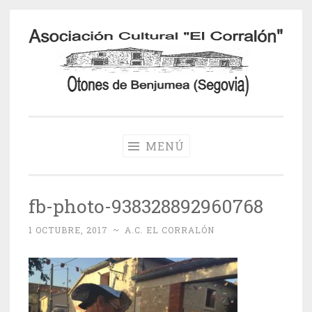
Saltar
al
contenido
Otones de
Benjumea
MENÚ
fb-photo-938328892960768
1 OCTUBRE, 2017
~
A.C. EL CORRALÓN