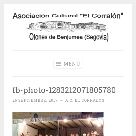
Saltar
al
contenido
Otones de
Benjumea
MENÚ
fb-photo-1283212071805780
26 SEPTIEMBRE, 2017
~
A.C. EL CORRALÓN