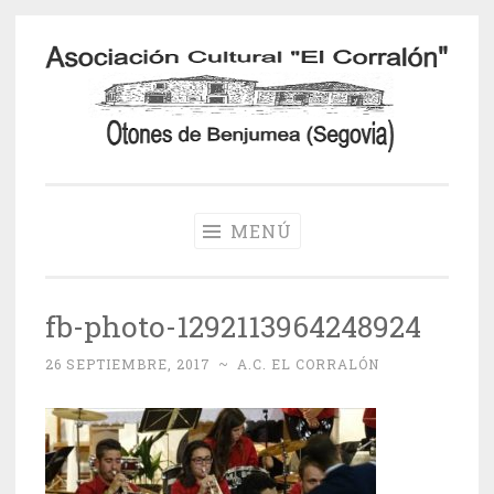
Saltar
al
contenido
Otones de
Benjumea
MENÚ
fb-photo-1292113964248924
26 SEPTIEMBRE, 2017
~
A.C. EL CORRALÓN