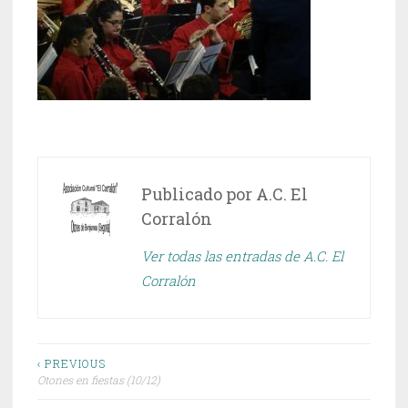
Publicado por
A.C. El
Corralón
Ver todas las entradas de A.C. El
Corralón
Navegación
‹ PREVIOUS
Otones en fiestas (10/12)
de