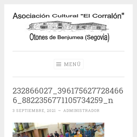
Saltar
al
contenido
Otones de
Benjumea
MENÚ
232866027_396175627728466
6_8822356771105734259_n
3 SEPTIEMBRE, 2021
~
ADMINISTRADOR