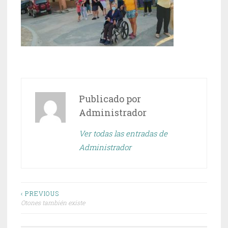
Publicado por
Administrador
Ver todas las entradas de
Administrador
Navegación
‹ PREVIOUS
Otones también existe
de
entradas