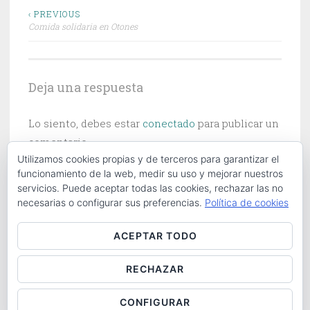
Navegación
‹ PREVIOUS
Comida solidaria en Otones
de
entradas
Deja una respuesta
Lo siento, debes estar
conectado
para publicar un
comentario.
Utilizamos cookies propias y de terceros para garantizar el
funcionamiento de la web, medir su uso y mejorar nuestros
servicios. Puede aceptar todas las cookies, rechazar las no
necesarias o configurar sus preferencias.
Política de cookies
Buscar:
ACEPTAR TODO
RECHAZAR
ABOUT
|
CONTACT
|
COOKIES POLICY
|
LOG IN
CONFIGURAR