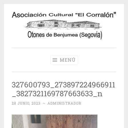
Saltar
al
contenido
Otones de
Benjumea
MENÚ
327600793_273897224966911
_3827321169787663633_n
28 JUNIO, 2023
~
ADMINISTRADOR