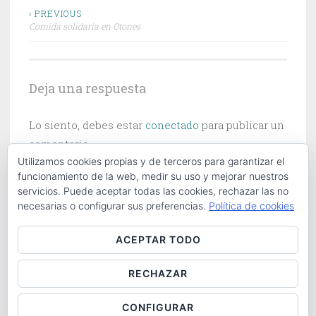
Navegación
‹ PREVIOUS
Comida solidaria en Otones
de
entradas
Deja una respuesta
Lo siento, debes estar
conectado
para publicar un
comentario.
Utilizamos cookies propias y de terceros para garantizar el
funcionamiento de la web, medir su uso y mejorar nuestros
servicios. Puede aceptar todas las cookies, rechazar las no
necesarias o configurar sus preferencias.
Política de cookies
Buscar:
ACEPTAR TODO
RECHAZAR
ABOUT
|
CONTACT
|
COOKIES POLICY
|
LOG IN
CONFIGURAR