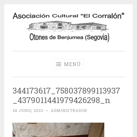
Saltar
al
contenido
Otones de
Benjumea
MENÚ
344173617_758037899113937
_4379011441979426298_n
28 JUNIO, 2023
~
ADMINISTRADOR