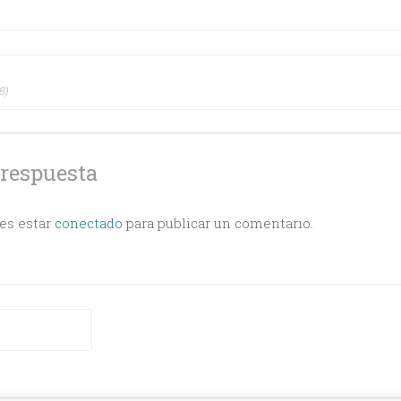
ción
8)
s
 respuesta
bes estar
conectado
para publicar un comentario.