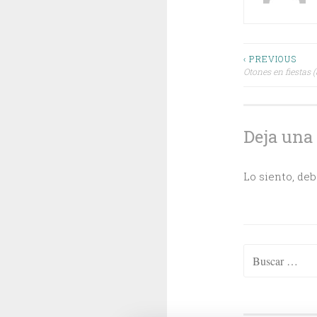
Navega
‹ PREVIOUS
Otones en fiestas (
de
entrada
Deja una
Lo siento, de
Buscar: