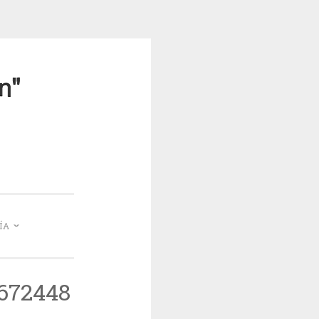
mea
ÍA
672448