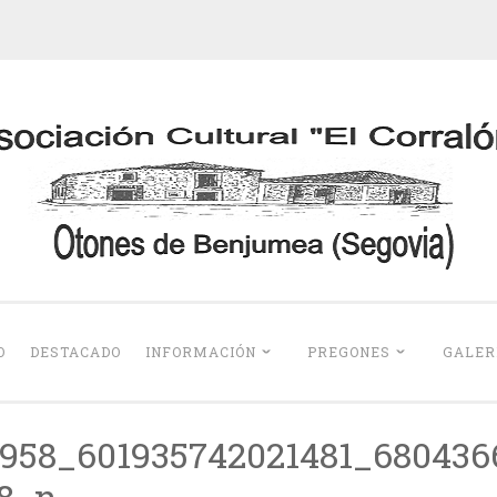
Otones de Benju
O
DESTACADO
INFORMACIÓN
PREGONES
GALER
958_601935742021481_680436
8_n