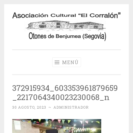
Saltar
al
contenido
Otones de
Benjumea
MENÚ
372915934_603353961879659
_2217064340023230068_n
30 AGOSTO, 2023
~
ADMINISTRADOR