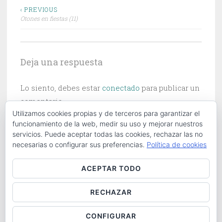
Navegación
‹ PREVIOUS
Otones en fiestas (11)
de
entradas
Deja una respuesta
Lo siento, debes estar
conectado
para publicar un
comentario.
Utilizamos cookies propias y de terceros para garantizar el
funcionamiento de la web, medir su uso y mejorar nuestros
servicios. Puede aceptar todas las cookies, rechazar las no
necesarias o configurar sus preferencias.
Política de cookies
Buscar:
ACEPTAR TODO
RECHAZAR
ABOUT
|
CONTACT
|
COOKIES POLICY
|
LOG IN
CONFIGURAR