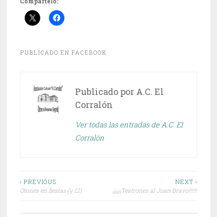
Compártelo:
PUBLICADO EN
FACEBOOK
Publicado por
A.C. El
Corralón
Ver todas las entradas de A.C. El
Corralón
Navegación
‹ PREVIOUS
NEXT ›
Otones en fiestas (y 12)
¡¡¡¡¡¡Teatrones al Juan Bravo!!!!!!
de
entradas