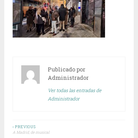
Publicado por
Administrador
Ver todas las entradas de
Administrador
Navegación
‹ PREVIOUS
A Madrid, de musical
de