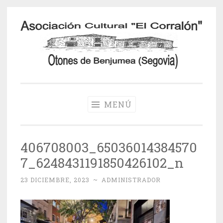
Saltar
al
contenido
Otones de
Benjumea
MENÚ
406708003_65036014384570
7_6248431191850426102_n
23 DICIEMBRE, 2023
~
ADMINISTRADOR