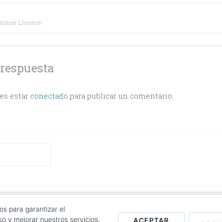
ción
njumea Llorente
s
 respuesta
bes estar
conectado
para publicar un comentario.
CT
|
COOKIES POLICY
|
LOG IN
os para garantizar el
o y mejorar nuestros servicios.
ACEPTAR