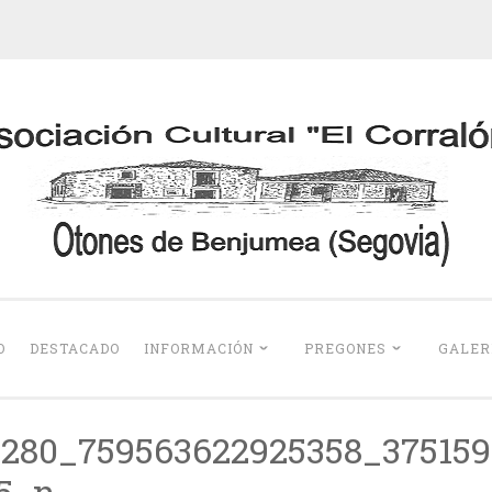
Otones de Benju
O
DESTACADO
INFORMACIÓN
PREGONES
GALER
280_759563622925358_375159
5_n