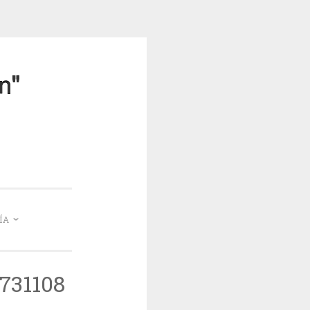
mea
ÍA
731108