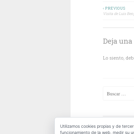
Navega
‹ PREVIOUS
Visita de Luis Be
de
entrada
Deja una
Lo siento, de
Buscar:
ABOUT
|
CONTA
Utilizamos cookies propias y de tercer
funcionamiento de la web, medir su us