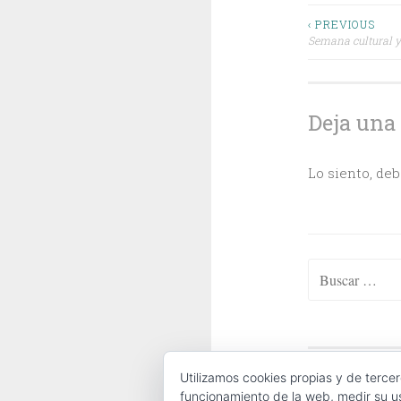
Navega
‹ PREVIOUS
Semana cultural y 
de
entrada
Deja una
Lo siento, de
Buscar:
ABOUT
|
CONTA
Utilizamos cookies propias y de tercer
funcionamiento de la web, medir su us