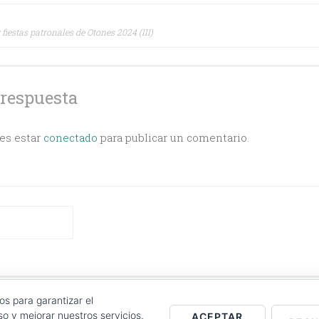
ción
fiestas patronales de Otones 2024 (III)
s
 respuesta
bes estar
conectado
para publicar un comentario.
CT
|
COOKIES POLICY
|
LOG IN
os para garantizar el
o y mejorar nuestros servicios.
ACEPTAR