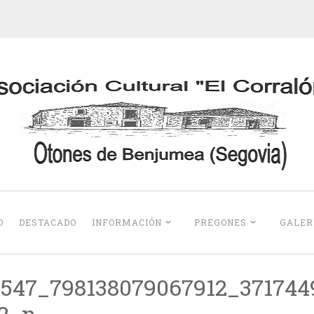
Otones de Benju
O
DESTACADO
INFORMACIÓN
PREGONES
GALER
547_798138079067912_371744
2_n