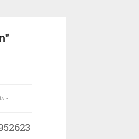
mea
ÍA
952623