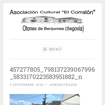
Saltar
al
contenido
Otones de
Benjumea
MENÚ
457277805_798137239067996
_5833170223583951882_n
2 SEPTIEMBRE, 2024
~
ADMINISTRADOR