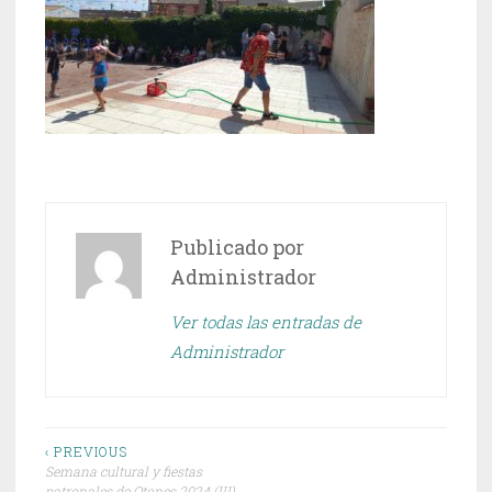
Publicado por
Administrador
Ver todas las entradas de
Administrador
Navegación
‹ PREVIOUS
Semana cultural y fiestas
de
patronales de Otones 2024 (III)