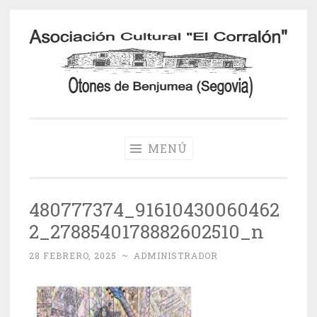
Saltar
al
contenido
Otones de
Benjumea
MENÚ
480777374_91610430060462
2_2788540178882602510_n
28 FEBRERO, 2025
~
ADMINISTRADOR