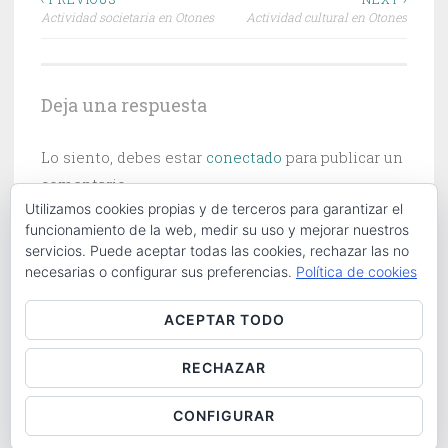
Navegación
Actividad societaria en Otones
Actividad cultural en Otones
de
entradas
Deja una respuesta
Lo siento, debes estar
conectado
para publicar un
comentario.
Utilizamos cookies propias y de terceros para garantizar el
funcionamiento de la web, medir su uso y mejorar nuestros
servicios. Puede aceptar todas las cookies, rechazar las no
necesarias o configurar sus preferencias.
Política de cookies
Buscar:
ACEPTAR TODO
RECHAZAR
ABOUT
|
CONTACT
|
COOKIES POLICY
|
LOG IN
CONFIGURAR