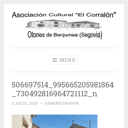
Saltar
al
contenido
Otones de
Benjumea
MENÚ
506697514_995665205981864
_730492816964721112_n
2 JULIO, 2025
~
ADMINISTRADOR