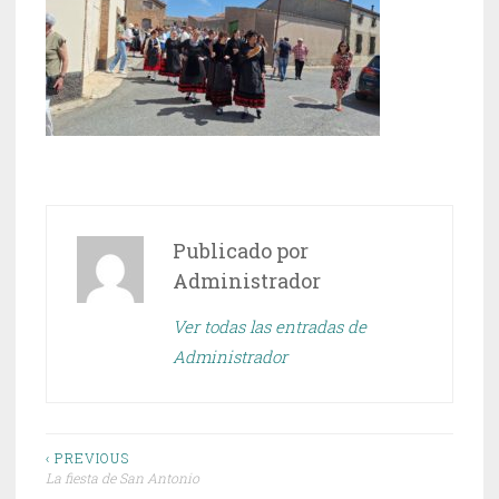
Publicado por
Administrador
Ver todas las entradas de
Administrador
Navegación
‹ PREVIOUS
La fiesta de San Antonio
de