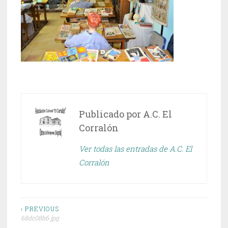
Publicado por
A.C. El
Corralón
Ver todas las entradas de A.C. El
Corralón
Navegación
‹ PREVIOUS
68dc08b6.jpg
de