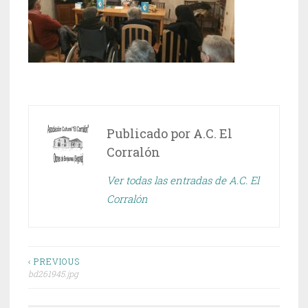
Publicado por
A.C. El
Corralón
Ver todas las entradas de A.C. El
Corralón
Navegación
‹ PREVIOUS
bd261945.jpg
de
entradas