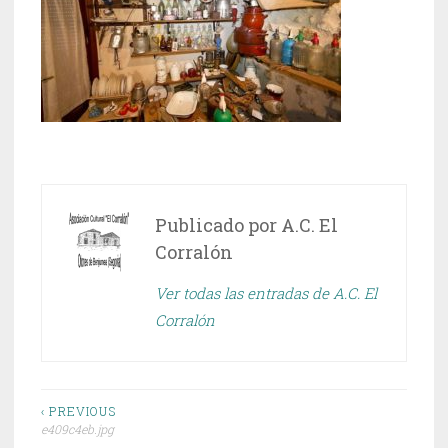
Publicado por
A.C. El
Corralón
Ver todas las entradas de A.C. El
Corralón
Navegación
‹ PREVIOUS
e409c4eb.jpg
de