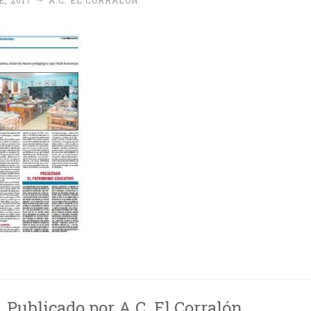
, 2017
~
A.C. EL CORRALÓN
Publicado por
A.C. El Corralón