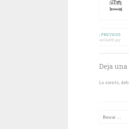
Navega
‹ PREVIOUS
ea53a85b.jpg
de
entrada
Deja una
Lo siento, de
Buscar: