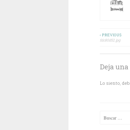
Navega
‹ PREVIOUS
fdc80d52.jpg
de
entrada
Deja una
Lo siento, de
Buscar: