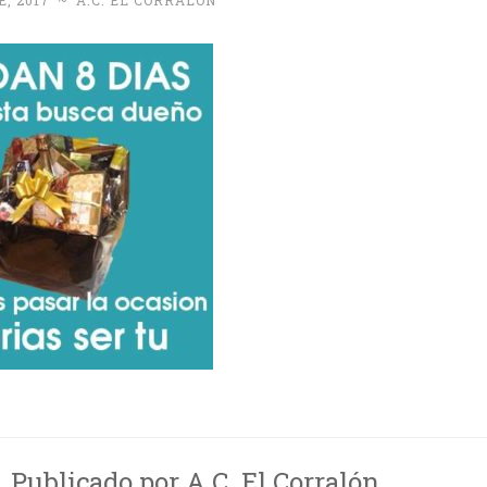
, 2017
~
A.C. EL CORRALÓN
Publicado por
A.C. El Corralón