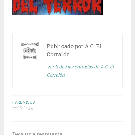
Publicado por
A.C. El
Corralón
Ver todas las entradas de A.C. El
Corralón
Navegación
‹ PREVIOUS
fec25a9c.jpg
de
entradas
Deja una respuesta