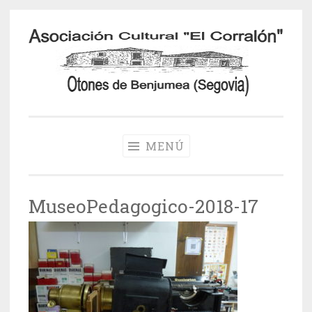
Saltar
al
contenido
Otones de
Benjumea
MENÚ
MuseoPedagogico-2018-17