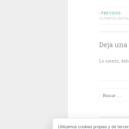
Navega
‹ PREVIOUS
OLYMPUS DIGIT
de
entrada
Deja una
Lo siento, de
Buscar:
ABOUT
|
CONTA
Utilizamos cookies propias y de tercer