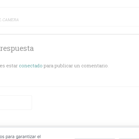
ción
AL CAMERA
s
 respuesta
bes estar
conectado
para publicar un comentario.
CT
|
COOKIES POLICY
|
LOG IN
os para garantizar el