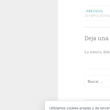
Navega
‹ PREVIOUS
OLYMPUS DIGIT
de
entrada
Deja una
Lo siento, de
Buscar:
ABOUT
|
CONTA
Utilizamos cookies propias y de tercer