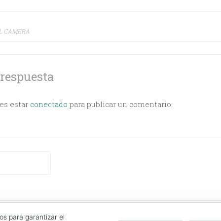
ción
AL CAMERA
s
 respuesta
bes estar
conectado
para publicar un comentario.
CT
|
COOKIES POLICY
|
LOG IN
os para garantizar el