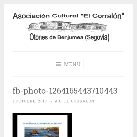
Saltar
al
contenido
Otones de
Benjumea
MENÚ
fb-photo-1264165443710443
1 OCTUBRE, 2017
~
A.C. EL CORRALÓN