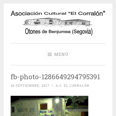
Saltar
al
contenido
Otones de
Benjumea
MENÚ
fb-photo-1286649294795391
26 SEPTIEMBRE, 2017
~
A.C. EL CORRALÓN