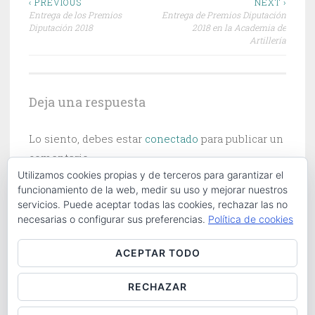
Navegación
‹ PREVIOUS
NEXT ›
Entrega de los Premios
Entrega de Premios Diputación
de
Diputación 2018
2018 en la Academia de
Artillería
entradas
Deja una respuesta
Lo siento, debes estar
conectado
para publicar un
comentario.
Utilizamos cookies propias y de terceros para garantizar el
funcionamiento de la web, medir su uso y mejorar nuestros
servicios. Puede aceptar todas las cookies, rechazar las no
necesarias o configurar sus preferencias.
Política de cookies
Buscar:
ACEPTAR TODO
RECHAZAR
ABOUT
|
CONTACT
|
COOKIES POLICY
|
LOG IN