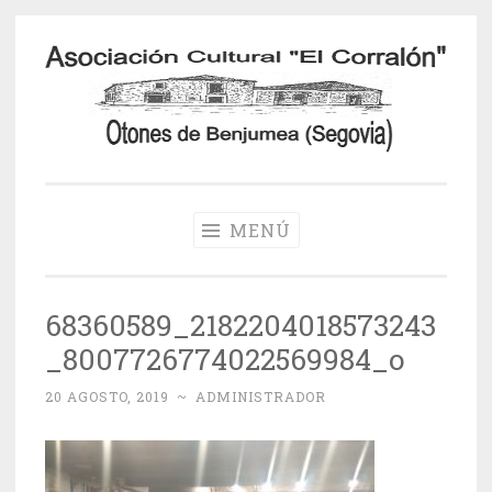
Saltar
al
contenido
Otones de
Benjumea
MENÚ
68360589_2182204018573243
_8007726774022569984_o
20 AGOSTO, 2019
~
ADMINISTRADOR