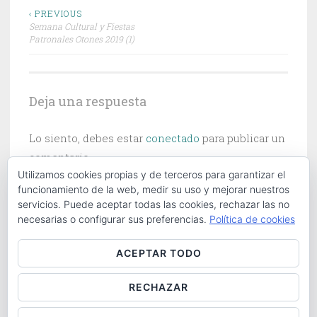
Navegación
‹ PREVIOUS
Semana Cultural y Fiestas
de
Patronales Otones 2019 (1)
entradas
Deja una respuesta
Lo siento, debes estar
conectado
para publicar un
comentario.
Utilizamos cookies propias y de terceros para garantizar el
funcionamiento de la web, medir su uso y mejorar nuestros
servicios. Puede aceptar todas las cookies, rechazar las no
necesarias o configurar sus preferencias.
Política de cookies
Buscar:
ACEPTAR TODO
RECHAZAR
ABOUT
|
CONTACT
|
COOKIES POLICY
|
LOG IN