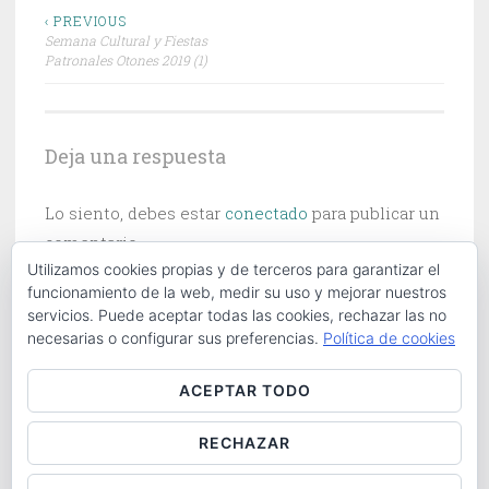
Navegación
‹ PREVIOUS
Semana Cultural y Fiestas
de
Patronales Otones 2019 (1)
entradas
Deja una respuesta
Lo siento, debes estar
conectado
para publicar un
comentario.
Utilizamos cookies propias y de terceros para garantizar el
funcionamiento de la web, medir su uso y mejorar nuestros
servicios. Puede aceptar todas las cookies, rechazar las no
necesarias o configurar sus preferencias.
Política de cookies
Buscar:
ACEPTAR TODO
RECHAZAR
ABOUT
|
CONTACT
|
COOKIES POLICY
|
LOG IN