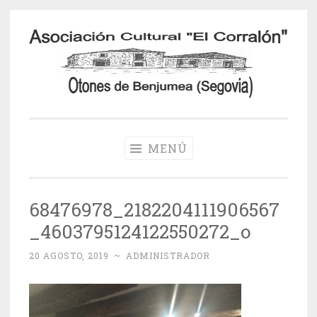
Saltar
al
contenido
Otones de
Benjumea
MENÚ
68476978_2182204111906567
_4603795124122550272_o
20 AGOSTO, 2019
~
ADMINISTRADOR