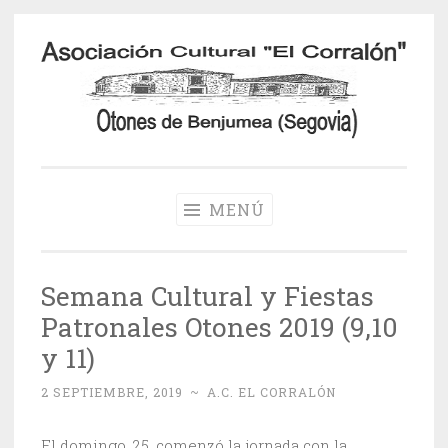
Saltar
al
contenido
Otones de
Benjumea
MENÚ
Semana Cultural y Fiestas
Patronales Otones 2019 (9,10
y 11)
2 SEPTIEMBRE, 2019
~
A.C. EL CORRALÓN
El domingo, 25, comenzó la jornada con la