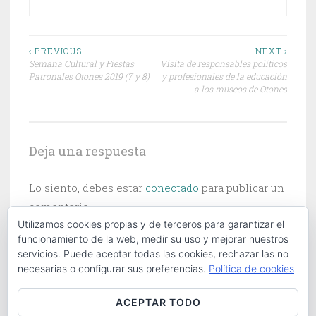
Navegación
‹ PREVIOUS
NEXT ›
Semana Cultural y Fiestas
Visita de responsables políticos
de
Patronales Otones 2019 (7 y 8)
y profesionales de la educación
a los museos de Otones
entradas
Deja una respuesta
Lo siento, debes estar
conectado
para publicar un
comentario.
Utilizamos cookies propias y de terceros para garantizar el
funcionamiento de la web, medir su uso y mejorar nuestros
servicios. Puede aceptar todas las cookies, rechazar las no
necesarias o configurar sus preferencias.
Política de cookies
Buscar:
ACEPTAR TODO