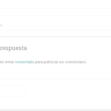
ción
ño
s
 respuesta
bes estar
conectado
para publicar un comentario.