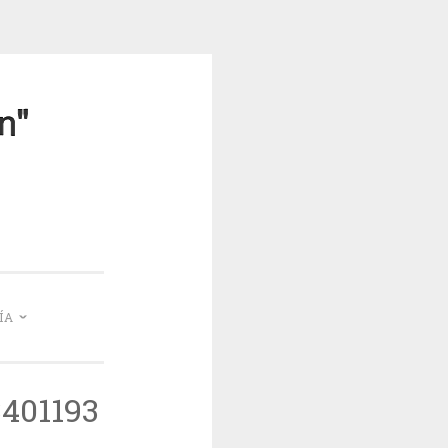
mea
ÍA
401193