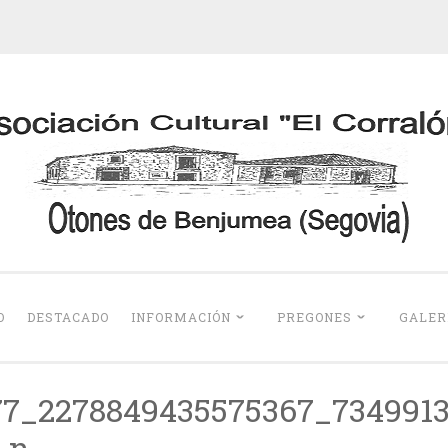
Otones de Benju
O
DESTACADO
INFORMACIÓN
PREGONES
GALER
77_2278849435575367_7349913
_n