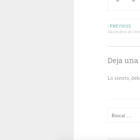
Navega
‹ PREVIOUS
Hacendera de Oto
de
entrada
Deja una
Lo siento, de
Buscar: