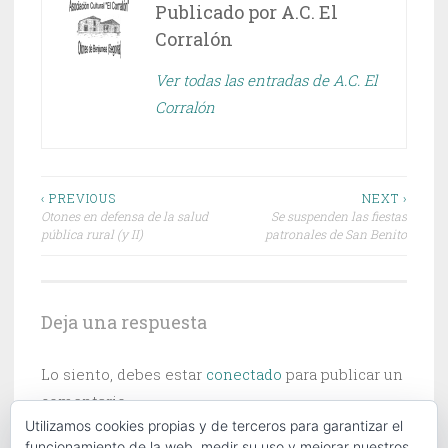
Publicado por
A.C. El
Corralón
Ver todas las entradas de A.C. El
Corralón
Navegación
‹ PREVIOUS
NEXT ›
Otones en defensa de la salud
Se suspenden las fiestas
de
pública rural (y II)
patronales de San Benito
entradas
Deja una respuesta
Lo siento, debes estar
conectado
para publicar un
comentario.
Utilizamos cookies propias y de terceros para garantizar el
funcionamiento de la web, medir su uso y mejorar nuestros