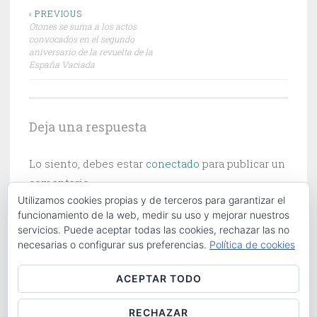
Navegación
‹ PREVIOUS
Otones se suma a los actos
de
convocados en el segundo
aniversario de la revuelta de la
entradas
España Vaciada
Deja una respuesta
Lo siento, debes estar
conectado
para publicar un
comentario.
Utilizamos cookies propias y de terceros para garantizar el
funcionamiento de la web, medir su uso y mejorar nuestros
servicios. Puede aceptar todas las cookies, rechazar las no
necesarias o configurar sus preferencias.
Política de cookies
Buscar:
ACEPTAR TODO
RECHAZAR