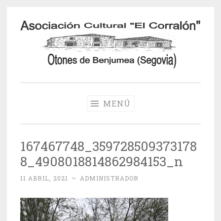
Saltar
al
contenido
Otones de
Benjumea
MENÚ
167467748_359728509373178
8_4908018814862984153_n
11 ABRIL, 2021
~
ADMINISTRADOR