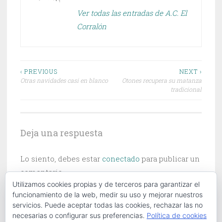
Ver todas las entradas de A.C. El
Corralón
Navegación
‹ PREVIOUS
NEXT ›
Otras navidades casi en blanco
Otones recupera su matanza
de
tradicional
entradas
Deja una respuesta
Lo siento, debes estar
conectado
para publicar un
comentario.
Utilizamos cookies propias y de terceros para garantizar el
funcionamiento de la web, medir su uso y mejorar nuestros
servicios. Puede aceptar todas las cookies, rechazar las no
necesarias o configurar sus preferencias.
Política de cookies