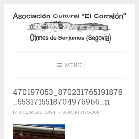
Saltar
al
contenido
Otones de
Benjumea
MENÚ
470197053_870231765191876
_5531715518704976966_n
18 DICIEMBRE, 2024
~
ADMINISTRADOR