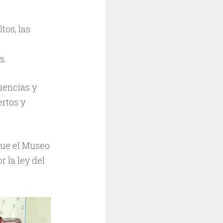
os, las
s
s.
uencias y
ertos y
que el Museo
 la ley del