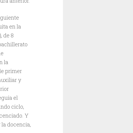
ra anterior.
iguiente
ita en la
, de 8
bachillerato
de
n la
de primer
uxiliar y
rior
eguía el
ndo ciclo,
icenciado. Y
 la docencia,