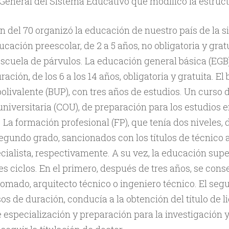
eneral del Sistema Educativo que modificó la estructu
ón del 70 organizó la educación de nuestro país de la s
cación preescolar, de 2 a 5 años, no obligatoria y gratu
escuela de párvulos. La educación general básica (EGB)
ación, de los 6 a los 14 años, obligatoria y gratuita. El 
polivalente (BUP), con tres años de estudios. Un curso 
universitaria (COU), de preparación para los estudios e
 La formación profesional (FP), que tenía dos niveles, 
egundo grado, sancionados con los títulos de técnico a
cialista, respectivamente. A su vez, la educación supe
res ciclos. En el primero, después de tres años, se cons
plomado, arquitecto técnico o ingeniero técnico. El segu
os de duración, conducía a la obtención del título de l
de especialización y preparación para la investigación y