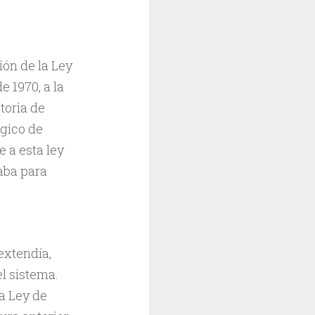
ón de la Ley
 1970, a la
toria de
ógico de
 a esta ley
aba para
extendía,
el sistema.
a Ley de