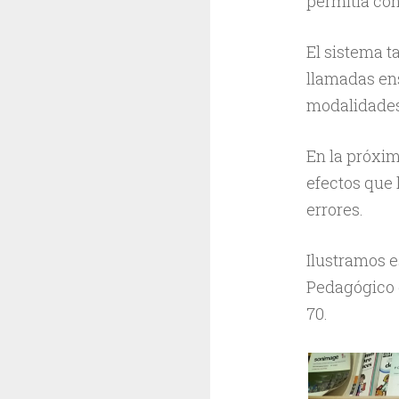
permitía con
El sistema 
llamadas ens
modalidades
En la próxi
efectos que 
errores.
Ilustramos e
Pedagógico d
70.