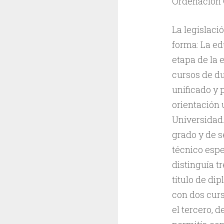
Ordenación G
La legislaci
forma: La edu
etapa de la 
cursos de dur
unificado y 
orientación 
Universidad.
grado y de s
técnico espe
distinguía t
título de di
con dos curs
el tercero, 