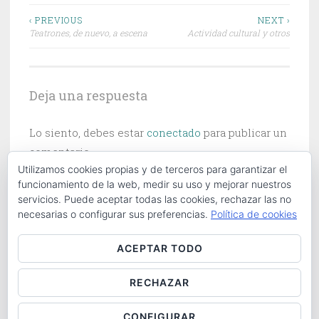
Navegación
‹ PREVIOUS
NEXT ›
Teatrones, de nuevo, a escena
Actividad cultural y otros
de
entradas
Deja una respuesta
Lo siento, debes estar
conectado
para publicar un
comentario.
Utilizamos cookies propias y de terceros para garantizar el
funcionamiento de la web, medir su uso y mejorar nuestros
servicios. Puede aceptar todas las cookies, rechazar las no
necesarias o configurar sus preferencias.
Política de cookies
Buscar:
ACEPTAR TODO
RECHAZAR
ABOUT
|
CONTACT
|
COOKIES POLICY
|
LOG IN
CONFIGURAR